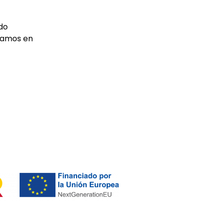
do
icamos en