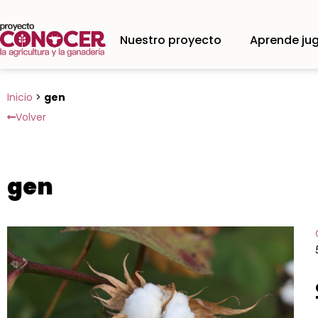
Nuestro proyecto
Aprende ju
Inicio
>
gen
Volver
gen